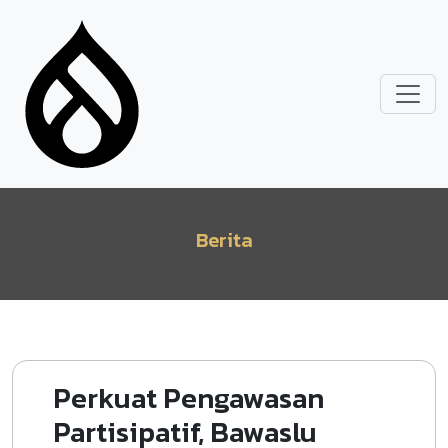
Lompat ke isi utama
Berita
Perkuat Pengawasan
Partisipatif, Bawaslu